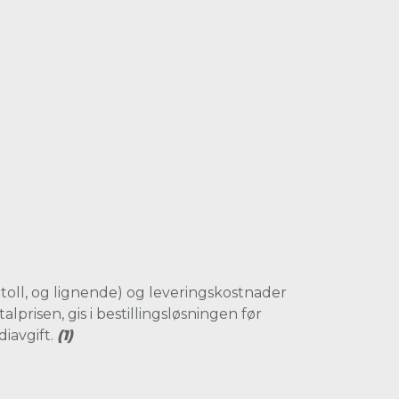
 toll, og lignende) og leveringskostnader
lprisen, gis i bestillingsløsningen før
diavgift.
(1)