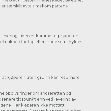
aren fraktet til bestemmelsesstedet på egnet
 er særskilt avtalt mellom partene.
vis leveringstiden er kommet og kjøperen
el risikoen for tap eller skade som skyldes
r at kjøperen uten grunn kan returnere
evne opplysninger om angreretten og
 senere tidspunkt enn ved levering av
ngene. Har kjøperen ikke mottatt