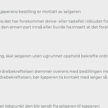
jøperens bestilling er mottatt av selgeren.
s det har forekommet skrive- eller tastefeil i tilbudet fra
 den annen part innså eller burde ha innsett at det forelå 
ing, skal selgeren uten ugrunnet opphold bekrefte ordr
rdrebekreftelsen stemmer overens med bestillingen med h
drebekreftelsen, bør kjøperen ta kontakt med selger så
t tidspunkt den blir sendt fra selgeren til kjøperen.