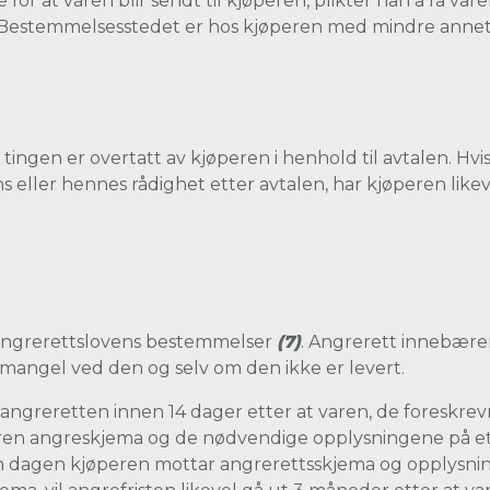
 for at varen blir sendt til kjøperen, plikter han å få v
rt. Bestemmelsesstedet er hos kjøperen med mindre annet
 tingen er overtatt av kjøperen i henhold til avtalen. H
ans eller hennes rådighet etter avtalen, har kjøperen likev
 angrerettslovens bestemmelser
(7)
. Angrerett innebære
 mangel ved den og selv om den ikke er levert.
angreretten innen 14 dager etter at varen, de foreskr
eren angreskjema og de nødvendige opplysningene på et
en dagen kjøperen mottar angrerettsskjema og opplysni