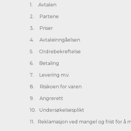
1. Avtalen
2. Partene
3. Priser
4. Avtaleinngåelsen
5. Ordrebekreftelse
6. Betaling
7. Levering m.v.
8. Risikoen for varen
9. Angrerett
10. Undersøkelsesplikt
11. Reklamasjon ved mangel og frist for å m