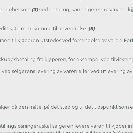
ler debetkort
(3)
ved betaling, kan selgeren reservere k
redittkjøp m.m. komme til anvendelse.
(5)
raen til kjøperen utstedes ved forsendelse av varen. Forf
skuddsbetaling fra kjøperen, for eksempel ved tilvirkni
 ved selgerens levering av varen eller ved utlevering a
kjer på den måte, på det sted og til det tidspunkt som er 
illingsløsningen, skal selgeren levere varen til kjøper i