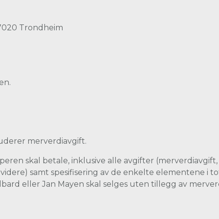
, 7020 Trondheim
en.
luderer merverdiavgift.
en skal betale, inklusive alle avgifter (merverdiavgift,
videre) samt spesifisering av de enkelte elementene i tota
valbard eller Jan Mayen skal selges uten tillegg av merver