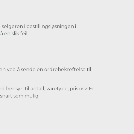
 selgeren i bestillingsløsningen i
en slik feil.
en ved å sende en ordrebekreftelse til
ensyn til antall, varetype, pris osv. Er
 snart som mulig.