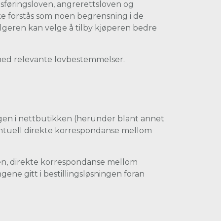
sføringsloven, angrerettsloven og
kke forstås som noen begrensning i de
elgeren kan velge å tilby kjøperen bedre
s med relevante lovbestemmelser.
ngen i nettbutikken (herunder blant annet
ventuell direkte korrespondanse mellom
ken, direkte korrespondanse mellom
ene gitt i bestillingsløsningen foran