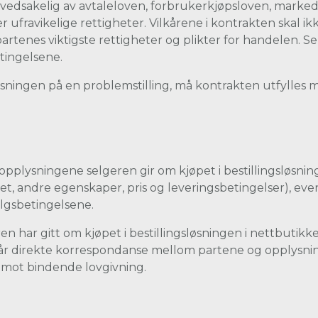
vedsakelig av avtaleloven, forbrukerkjøpsloven, marked
r ufravikelige rettigheter. Vilkårene i kontrakten skal i
artenes viktigste rettigheter og plikter for handelen. S
tingelsene.
r løsningen på en problemstilling, må kontrakten utfylle
opplysningene selgeren gir om kjøpet i bestillingsløsni
et, andre egenskaper, pris og leveringsbetingelser), e
algsbetingelsene.
n har gitt om kjøpet i bestillingsløsningen i nettbutik
går direkte korrespondanse mellom partene og opplysning
r mot bindende lovgivning.