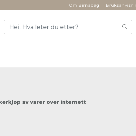
Om Birnabag
Bruksanvisni
kerkjøp av varer over
Internett