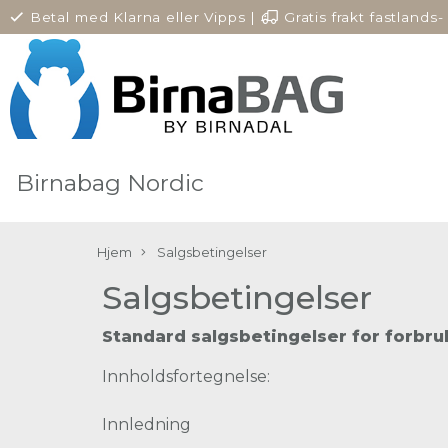
Betal med Klarna eller Vipps
|
Gratis frakt fastlands-
Norge
Birnabag Nordic
Hjem
Salgsbetingelser
Salgsbetingelser
Standard salgsbetingelser for forbru
Innholdsfortegnelse:
Innledning