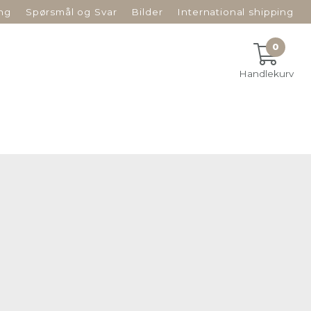
ng
Spørsmål og Svar
Bilder
International shipping
0
Handlekurv