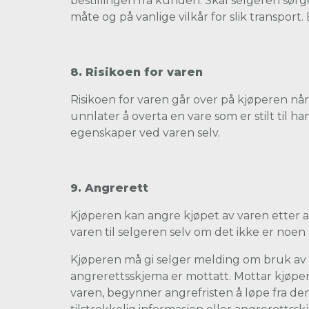
bestillingen fra kunden. Skal selgeren sørge
måte og på vanlige vilkår for slik transpo
8. Risikoen for varen
Risikoen for varen går over på kjøperen når
unnlater å overta en vare som er stilt til h
egenskaper ved varen selv.
9
. Angrerett
Kjøperen kan angre kjøpet av varen etter
varen til selgeren selv om det ikke er noen
Kjøperen må gi selger melding om bruk av 
angrerettsskjema er mottatt. Mottar kjøp
varen, begynner angrefristen å løpe fra d