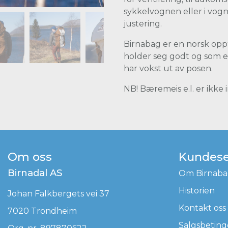
sykkelvognen eller i vog
justering.
Birnabag er en norsk opp
holder seg godt og som eg
har vokst ut av posen.
NB! Bæremeis e.l. er ikke 
Om oss
Kundese
Birnadal AS
Om Birnab
Historien
Johan Falkbergets vei 37
Kontakt oss
7020 Trondheim
Salgsbeting