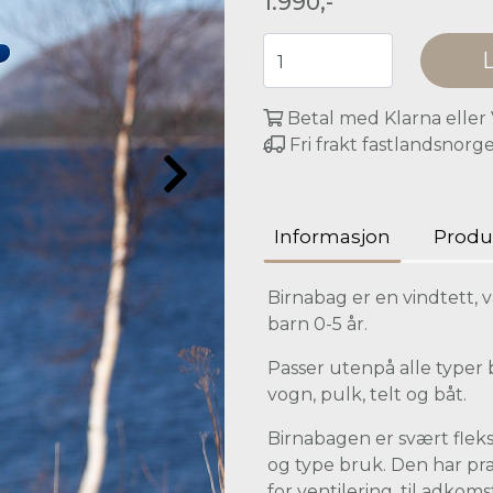
1.990,-
Betal med Klarna eller
Fri frakt fastlandsnorg
Informasjon
Produ
Birnabag er en vindtett,
barn 0-5 år.
Passer utenpå alle typer
vogn, pulk, telt og båt.
Birnabagen er svært fleks
og type bruk. Den har pra
for ventilering, til adkom