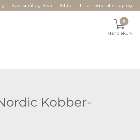
ng
Spørsmål og Svar
Bilder
International shipping
0
Handlekurv
Nordic Kobber-