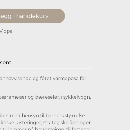
Legg i handlekurv
 Vipps
e
sent
 vannavvisende og fôret varmepose for
 bæremeiser og bæreseler, i sykkelvogn,
ibel med hensyn til barnets størrelse
ktiske justeringer, strategiske åpninger
st til lommer på bæremeisen, til festene i