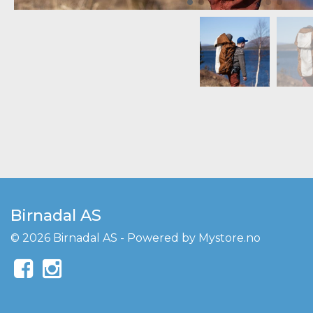
Birnadal AS
© 2026 Birnadal AS - Powered by
Mystore.no