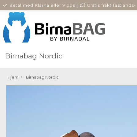
Betal med Klarna eller Vipps
|
Gratis frakt fastlands-
Norge
Birnabag Nordic
Hjem
Birnabag Nordic