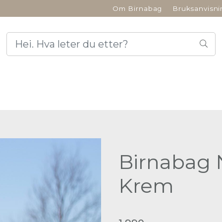
Om Birnabag
Bruksanvisni
Birnabag 
Krem