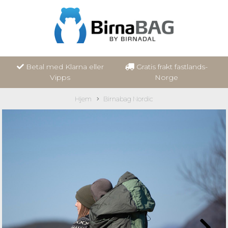
Betal med Klarna eller
Gratis frakt fastlands-
Vipps
Norge
Hjem
Birnabag Nordic